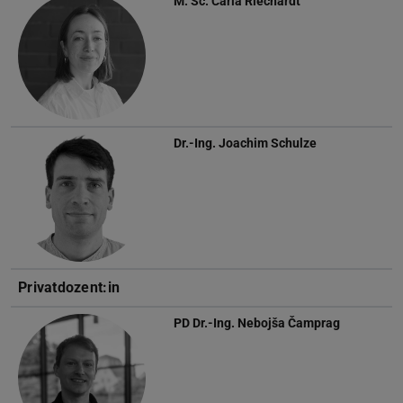
M. Sc.
Carla Riechardt
Dr.-Ing.
Joachim Schulze
Privatdozent:in
PD Dr.-Ing.
Nebojša Čamprag