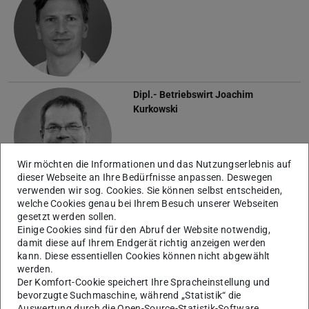
Dipl.- Betriebswirt
Joachim
Kurkowski
Wir möchten die Informationen und das Nutzungserlebnis auf
dieser Webseite an Ihre Bedürfnisse anpassen. Deswegen
verwenden wir sog. Cookies. Sie können selbst entscheiden,
welche Cookies genau bei Ihrem Besuch unserer Webseiten
Ehemalige Professor:in
gesetzt werden sollen.
Einige Cookies sind für den Abruf der Website notwendig,
Associate Prof. Dr.-Ing.
Ahmad
damit diese auf Ihrem Endgerät richtig anzeigen werden
Atieh
kann. Diese essentiellen Cookies können nicht abgewählt
werden.
Der Komfort-Cookie speichert Ihre Spracheinstellung und
bevorzugte Suchmaschine, während „Statistik“ die
Auswertung durch die Open-Source-Statistik-Software