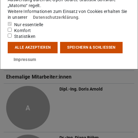
„Matomo“ regelt.
Weitere Informationen zum Einsatz von Cookies erhalten Sie
Doktorand:innen
in unserer
Datenschutzerklärung
.
Nur essentielle
Shahrzad Talebsafa
Komfort
Statistiken
ALLE AKZEPTIEREN
SPEICHERN & SCHLIESSEN
Impressum
Ehemalige Mitarbeiter:innen
Dipl.-Ing.
Doris Arnold
A
Dr.-Ing.
Diana Böhm